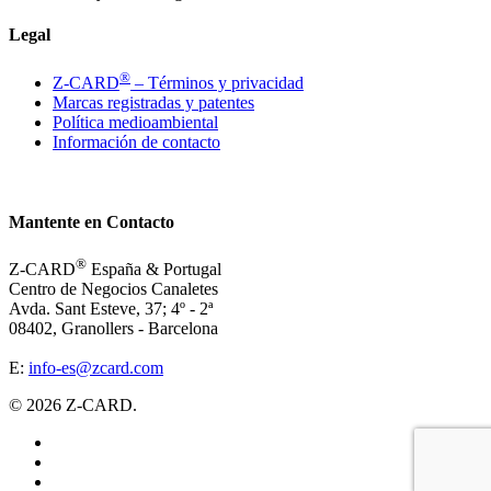
Legal
®
Z-CARD
– Términos y privacidad
Marcas registradas y patentes
Política medioambiental
Información de contacto
Mantente en Contacto
®
Z-CARD
España & Portugal
Centro de Negocios Canaletes
Avda. Sant Esteve, 37; 4º - 2ª
08402, Granollers - Barcelona
E:
info-es@zcard.com
© 2026 Z-CARD.
facebook
linkedin
instagram