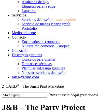
Acabados de lujo
Etiquetas para la ropa
Lanyards
Servicios
Servicios de diseño
el más vendido
Servicio de mapas y cartografía
Portafolio
Medioambiente
Contacto
Encantados de conocerte
Nuestra red comercial Europea
Cotización
Descargas gratuitas
Consejos para diseñar
Directrices técnicas
Plantillas InDesign gratuitas
Nuestros servicios de diseño
sales@zcard.com
®
Z-CARD
- The Smart Print Marketing
Press enter to begin your search
Close
Search
J&B – The Party Project