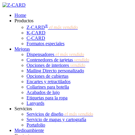
Skip
to
Menu
Home
main
Productos
content
®
Z-CARD
el más vendido
K-CARD
C-CARD
Formatos especiales
Mejoras
Dispensadores
el más vendido
Contenedores de tarjetas
vendido
Opciones de interiores
vendido
Mailing Directo personalizado
Opciones de cubiertas
Encartes y retractilados
Collarines para botella
Acabados de lujo
Etiquetas para la ropa
Lanyards
Servicios
Servicios de diseño
el más vendido
Servicio de mapas y cartografía
Portafolio
Medioambiente