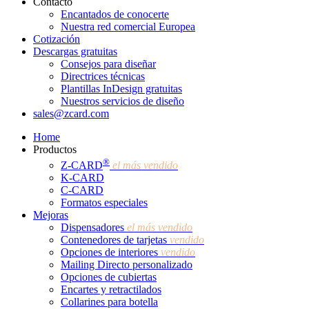
Contacto
Encantados de conocerte
Nuestra red comercial Europea
Cotización
Descargas gratuitas
Consejos para diseñar
Directrices técnicas
Plantillas InDesign gratuitas
Nuestros servicios de diseño
sales@zcard.com
Home
Productos
®
Z-CARD
el más vendido
K-CARD
C-CARD
Formatos especiales
Mejoras
Dispensadores
el más vendido
Contenedores de tarjetas
vendido
Opciones de interiores
vendido
Mailing Directo personalizado
Opciones de cubiertas
Encartes y retractilados
Collarines para botella