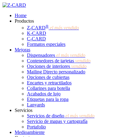
Skip
to
Menu
Home
main
Productos
content
®
Z-CARD
el más vendido
K-CARD
C-CARD
Formatos especiales
Mejoras
Dispensadores
el más vendido
Contenedores de tarjetas
vendido
Opciones de interiores
vendido
Mailing Directo personalizado
Opciones de cubiertas
Encartes y retractilados
Collarines para botella
Acabados de lujo
Etiquetas para la ropa
Lanyards
Servicios
Servicios de diseño
el más vendido
Servicio de mapas y cartografía
Portafolio
Medioambiente