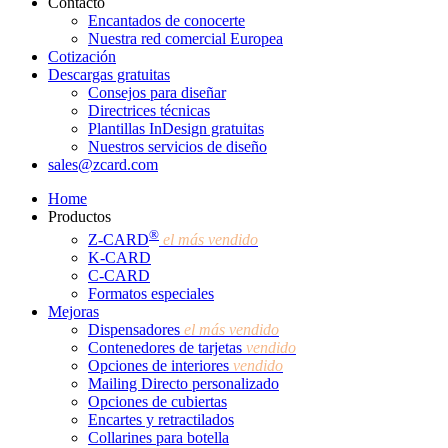
Contacto
Encantados de conocerte
Nuestra red comercial Europea
Cotización
Descargas gratuitas
Consejos para diseñar
Directrices técnicas
Plantillas InDesign gratuitas
Nuestros servicios de diseño
sales@zcard.com
Home
Productos
®
Z-CARD
el más vendido
K-CARD
C-CARD
Formatos especiales
Mejoras
Dispensadores
el más vendido
Contenedores de tarjetas
vendido
Opciones de interiores
vendido
Mailing Directo personalizado
Opciones de cubiertas
Encartes y retractilados
Collarines para botella